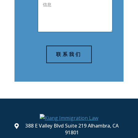
联系我们
388 E Valley Blvd Suite 219
Alhambra
,
CA
91801