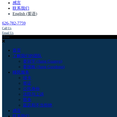
感言
联系我们
English
(
英语
)
626-782-7759
Call Us
Email Us
Menu
首页
了解我们的团队
姜冠宇 (Jiang Guanyu)
姜国栋 (Jiang Guodong)
移民服务
绿卡
签证
公民身份
法院与上诉
豁免
延迟和不当拒绝
感言
联系我们