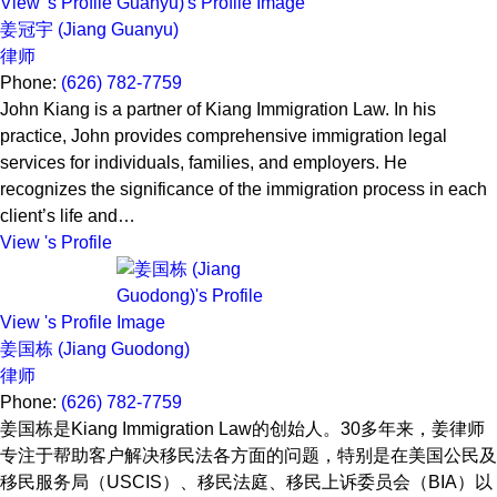
View 's Profile
姜冠宇 (Jiang Guanyu)
律师
Phone:
(626) 782-7759
John Kiang is a partner of Kiang Immigration Law. In his
practice, John provides comprehensive immigration legal
services for individuals, families, and employers. He
recognizes the significance of the immigration process in each
client’s life and…
View 's Profile
View 's Profile
姜国栋 (Jiang Guodong)
律师
Phone:
(626) 782-7759
姜国栋是Kiang Immigration Law的创始人。30多年来，姜律师
专注于帮助客户解决移民法各方面的问题，特别是在美国公民及
移民服务局（USCIS）、移民法庭、移民上诉委员会（BIA）以